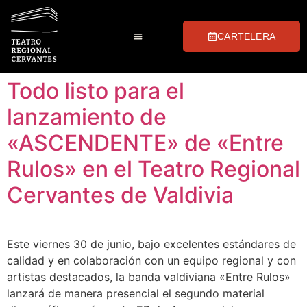
CARTELERA
Club de Las Tablas
Preguntas Frecuentes
Visitas Guiadas
Todo listo para el
lanzamiento de
«ASCENDENTE» de «Entre
Rulos» en el Teatro Regional
Cervantes de Valdivia
Este viernes 30 de junio, bajo excelentes estándares de
calidad y en colaboración con un equipo regional y con
artistas destacados, la banda valdiviana «Entre Rulos»
lanzará de manera presencial el segundo material