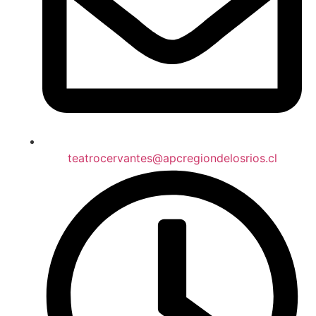
teatrocervantes@apcregiondelosrios.cl