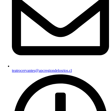
teatrocervantes@apcregiondelosrios.cl