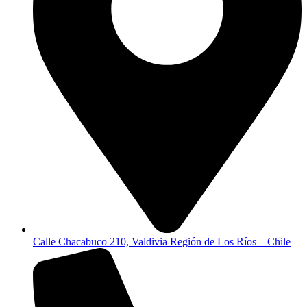
Calle Chacabuco 210, Valdivia Región de Los Ríos – Chile