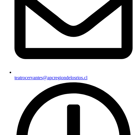
teatrocervantes@apcregiondelosrios.cl