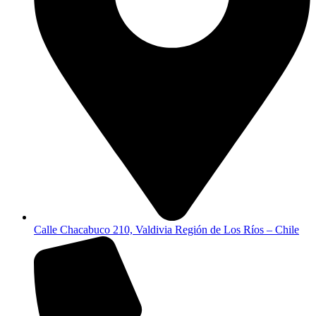
Calle Chacabuco 210, Valdivia Región de Los Ríos – Chile