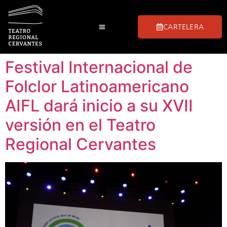
CARTELERA
Festival Internacional de
Folclor Latinoamericano
AIFL dará inicio a su XVII
versión en el Teatro
Regional Cervantes