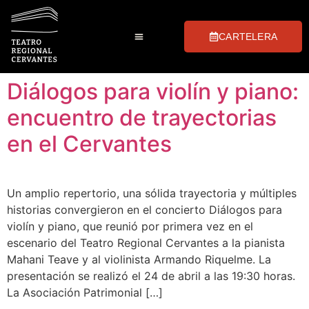
CARTELERA
Club de Las Tablas
Preguntas Frecuentes
Visitas Guiadas
Diálogos para violín y piano:
encuentro de trayectorias
en el Cervantes
Un amplio repertorio, una sólida trayectoria y múltiples
historias convergieron en el concierto Diálogos para
violín y piano, que reunió por primera vez en el
escenario del Teatro Regional Cervantes a la pianista
Mahani Teave y al violinista Armando Riquelme. La
presentación se realizó el 24 de abril a las 19:30 horas.
La Asociación Patrimonial […]