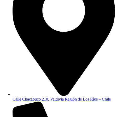
Calle Chacabuco 210, Valdivia Región de Los Ríos – Chile