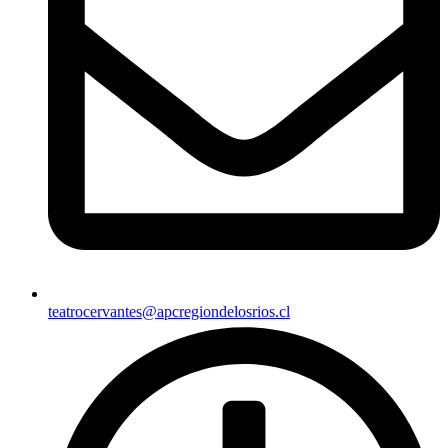
teatrocervantes@apcregiondelosrios.cl