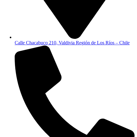
Calle Chacabuco 210, Valdivia Región de Los Ríos – Chile