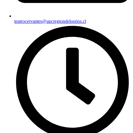
teatrocervantes@apcregiondelosrios.cl