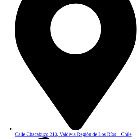
Calle Chacabuco 210, Valdivia Región de Los Ríos – Chile