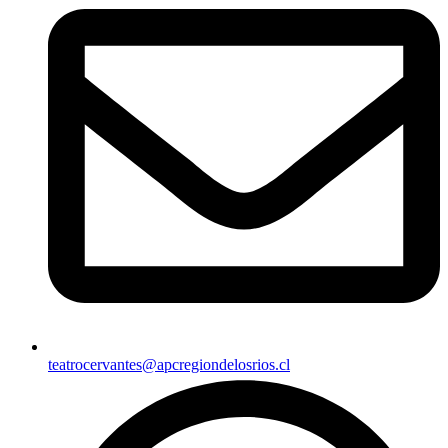
teatrocervantes@apcregiondelosrios.cl