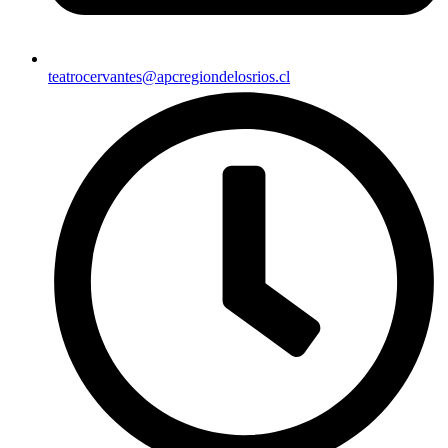
teatrocervantes@apcregiondelosrios.cl