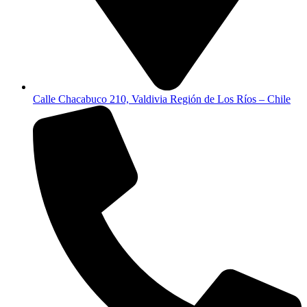
Calle Chacabuco 210, Valdivia Región de Los Ríos – Chile