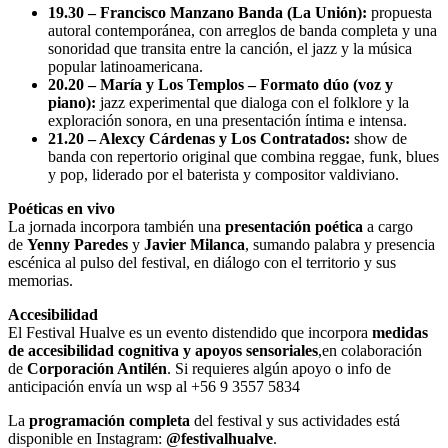
19.30 – Francisco Manzano Banda (La Unión):
propuesta
autoral contemporánea, con arreglos de banda completa y una
sonoridad que transita entre la canción, el jazz y la música
popular latinoamericana.
20.20 – María y Los Templos – Formato dúo (voz y
piano):
jazz experimental que dialoga con el folklore y la
exploración sonora, en una presentación íntima e intensa.
21.20 – Alexcy Cárdenas y Los Contratados:
show de
banda con repertorio original que combina reggae, funk, blues
y pop, liderado por el baterista y compositor valdiviano.
Poéticas en vivo
La jornada incorpora también una
presentación poética
a cargo
de
Yenny Paredes
y
Javier Milanca
, sumando palabra y presencia
escénica al pulso del festival, en diálogo con el territorio y sus
memorias.
Accesibilidad
El Festival Hualve es un evento distendido que incorpora
medidas
de accesibilidad cognitiva y apoyos sensoriales
,en colaboración
de
Corporación Antilén
. Si requieres algún apoyo o info de
anticipación envía un wsp al +56 9 3557 5834
La
programación completa
del festival y sus actividades está
disponible en Instagram:
@festivalhualve
.