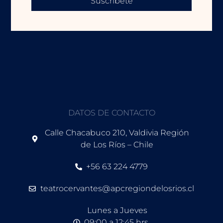
Suscríbete
DATOS DE CONTACTO
Calle Chacabuco 210, Valdivia Región
de Los Ríos – Chile
+56 63 224 4779
teatrocervantes@apcregiondelosrios.cl
Lunes a Jueves
09:00 a 12:45 hrs.