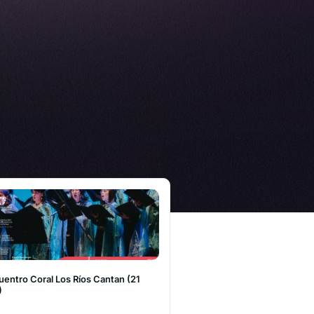
entro Coral Los Ríos Cantan (21
)