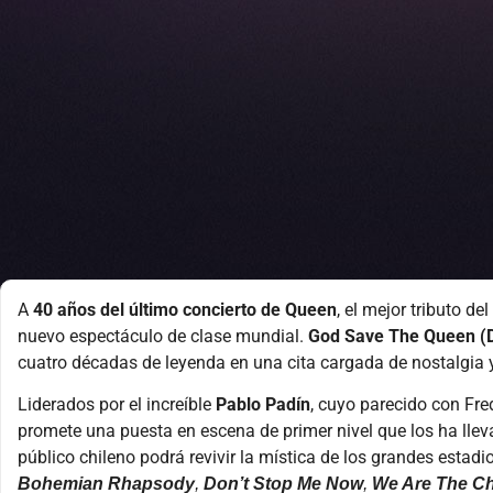
A
40 años del último concierto de Queen
, el mejor tributo d
nuevo espectáculo de clase mundial.
God Save The Queen (Di
cuatro décadas de leyenda en una cita cargada de nostalgia y
Liderados por el increíble
Pablo Padín
, cuyo parecido con Fr
promete una puesta en escena de primer nivel que los ha llev
público chileno podrá revivir la mística de los grandes estad
Bohemian Rhapsody
,
Don’t Stop Me Now
,
We Are The C