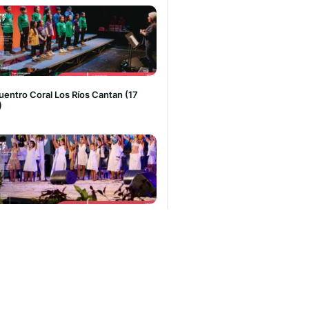
entro Coral Los Ríos Cantan (17
)
uesta Toki Rapa Nui