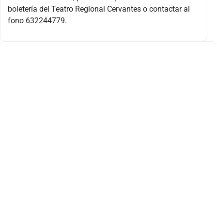
boletería del Teatro Regional Cervantes o contactar al
fono 632244779.
Encuentro Coral Los Ríos Cantan (21 hrs.)