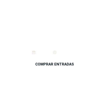
Tronic Tour 25 Aniversario
11/4/2026
20:00 horas
COMPRAR ENTRADAS