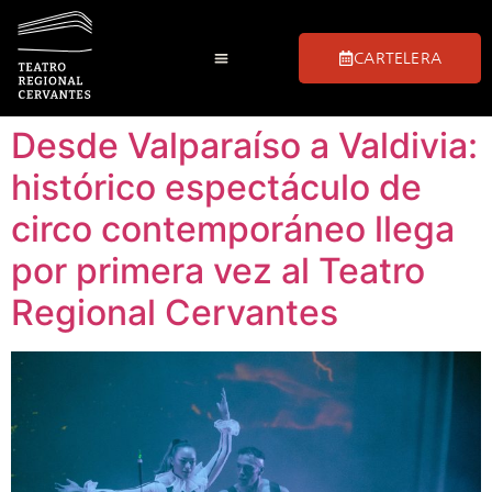
CARTELERA
Club de Las Tablas
Preguntas Frecuentes
Visitas Guiadas
Desde Valparaíso a Valdivia:
histórico espectáculo de
circo contemporáneo llega
por primera vez al Teatro
Regional Cervantes