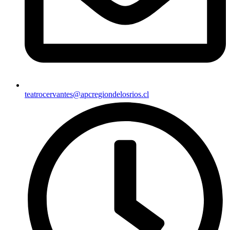
teatrocervantes@apcregiondelosrios.cl