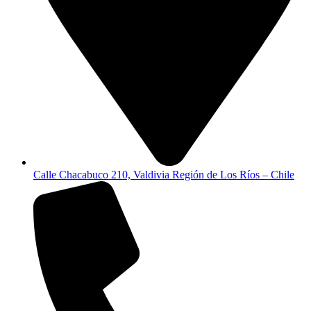
Calle Chacabuco 210, Valdivia Región de Los Ríos – Chile