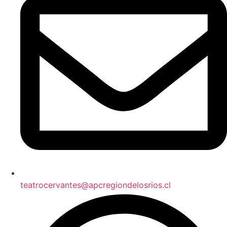
teatrocervantes@apcregiondelosrios.cl