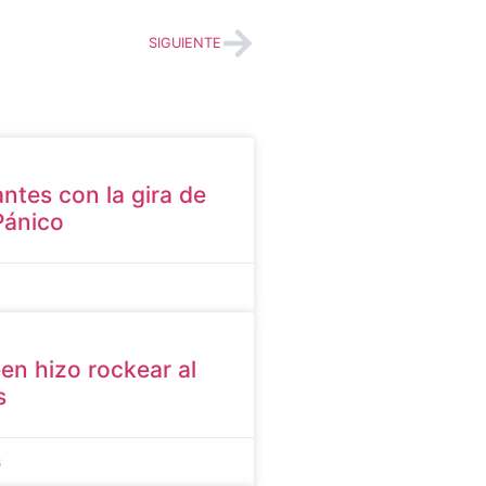
SIGUIENTE
ntes con la gira de
Pánico
en hizo rockear al
s
6