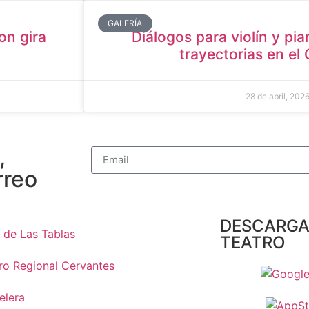
GALERÍA
on gira
Diálogos para violín y pi
trayectorias en el
28 de abril, 202
,
rreo
DESCARGA 
 de Las Tablas
TEATRO
ro Regional Cervantes
elera