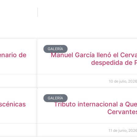
GALERÍA
enario de
Manuel García llenó el Cerva
despedida de 
10 de julio, 2026
GALERÍA
scénicas
Tributo internacional a Que
Cervante
11 de junio, 202