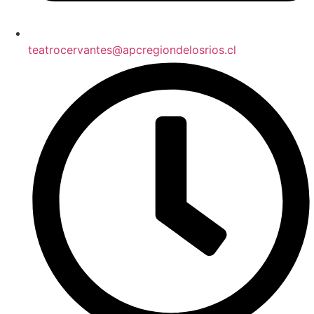
teatrocervantes@apcregiondelosrios.cl