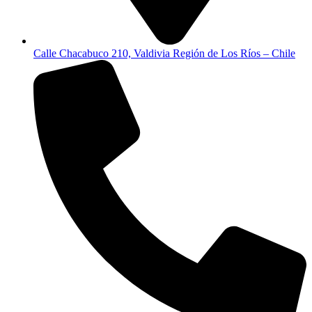
Calle Chacabuco 210, Valdivia Región de Los Ríos – Chile