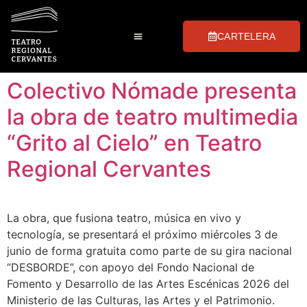
CARTELERA
Club de Las Tablas
Preguntas Frecuentes
Visitas Guiadas
Colectivo Nómade presenta
la obra de teatro multimedia
“Grito al Cielo” en Teatro
Regional Cervantes
La obra, que fusiona teatro, música en vivo y
tecnología, se presentará el próximo miércoles 3 de
junio de forma gratuita como parte de su gira nacional
“DESBORDE”, con apoyo del Fondo Nacional de
Fomento y Desarrollo de las Artes Escénicas 2026 del
Ministerio de las Culturas, las Artes y el Patrimonio.