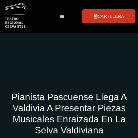
CARTELERA
Club de Las Tablas
Preguntas Frecuentes
Visitas Guiadas
Pianista Pascuense Llega A
Valdivia A Presentar Piezas
Musicales Enraizada En La
Selva Valdiviana