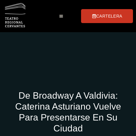
CARTELERA
Club de Las Tablas
Preguntas Frecuentes
Visitas Guiadas
De Broadway A Valdivia:
Caterina Asturiano Vuelve
Para Presentarse En Su
Ciudad