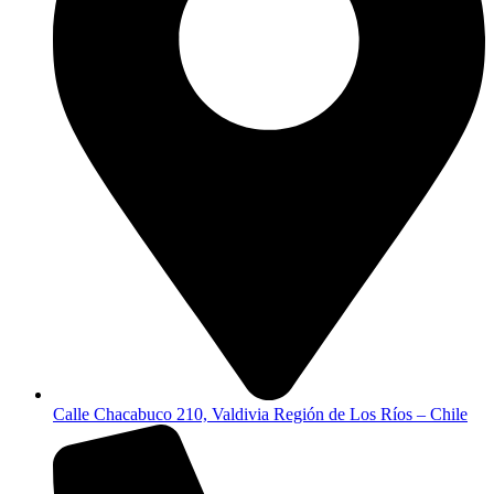
Calle Chacabuco 210, Valdivia Región de Los Ríos – Chile