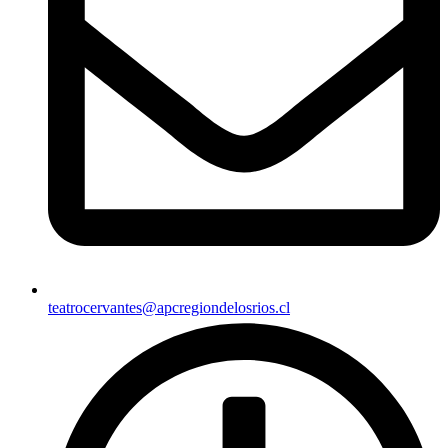
teatrocervantes@apcregiondelosrios.cl