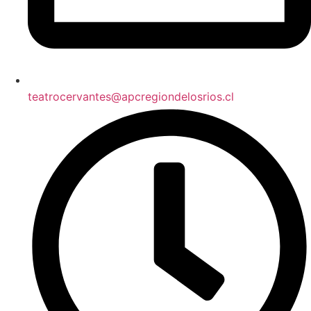
teatrocervantes@apcregiondelosrios.cl