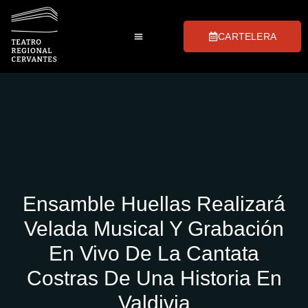
CARTELERA
Club de Las Tablas
Preguntas Frecuentes
Visitas Guiadas
Ensamble Huellas Realizará
Velada Musical Y Grabación
En Vivo De La Cantata
Costras De Una Historia En
Valdivia